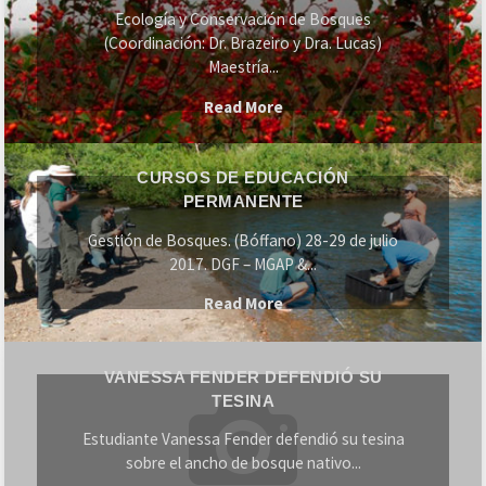
Post
Ecología y Conservación de Bosques
(Coordinación: Dr. Brazeiro y Dra. Lucas)
Grado
Maestría...
"Cursos
Read More
de
Cursos
Post
CURSOS DE EDUCACIÓN
de
Grado"
PERMANENTE
Educación
Gestión de Bosques. (Bóffano) 28-29 de julio
Permanente
2017. DGF – MGAP &...
"Cursos
Read More
de
Vanessa
Educación
VANESSA FENDER DEFENDIÓ SU
Fender
Permanente"
TESINA
defendió
Estudiante Vanessa Fender defendió su tesina
su
sobre el ancho de bosque nativo...
tesina