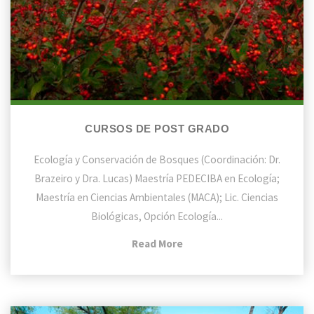
CURSOS DE POST GRADO
Ecología y Conservación de Bosques (Coordinación: Dr.
Brazeiro y Dra. Lucas) Maestría PEDECIBA en Ecología;
Maestría en Ciencias Ambientales (MACA); Lic. Ciencias
Biológicas, Opción Ecología...
"Cursos
Read More
de
Post
Grado"