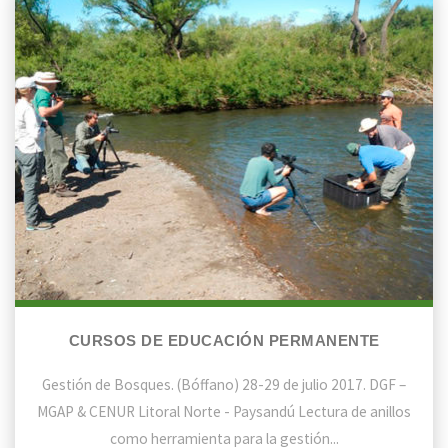
Cursos
de
Educación
Permanente
CURSOS DE EDUCACIÓN PERMANENTE
Gestión de Bosques. (Bóffano) 28-29 de julio 2017. DGF –
MGAP & CENUR Litoral Norte - Paysandú Lectura de anillos
como herramienta para la gestión...