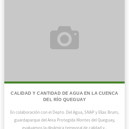
y
cantidad
de
agua
en
la
Cuenca
del
Río
Queguay
CALIDAD Y CANTIDAD DE AGUA EN LA CUENCA
DEL RÍO QUEGUAY
En colaboración con el Depto. Del Agua, SNAP y Elías Brum,
guardaparque del Area Protegida Montes del Queguay,
evaluamos la dinámica temporal de calidad y...