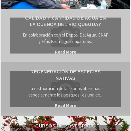
de
Calidad
Grado"
CALIDAD Y CANTIDAD DE AGUA EN
y
LA CUENCA DEL RÍO QUEGUAY
cantidad
En colaboración con el Depto. Del Agua, SNAP
de
y Elías Brum, guardaparque...
agua
"Calidad
en
Read More
y
la
Regeneración
cantidad
Cuenca
REGENERACIÓN DE ESPECIES
de
de
del
NATIVAS
Especies
agua
Río
La restauración de las zonas ribereñas -
Nativas
en
Queguay
especialmente los bosques- es una de...
la
"Regeneración
Read More
Cuenca
de
del
Cursos
Especies
Río
CURSOS DE POST GRADO
de
Nativas"
Queguay"