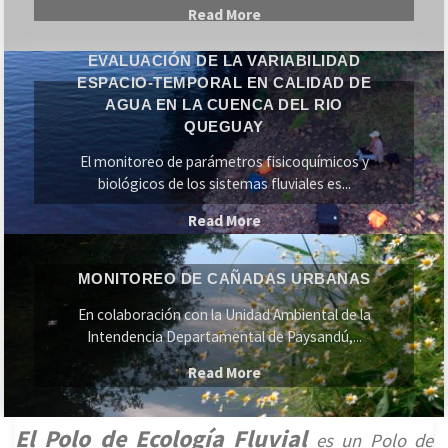
"Vanessa
Read More
Fender
EVALUACIÓN DE LA VARIABILIDAD
Evaluación
defendió
ESPACIO-TEMPORAL EN CALIDAD DE
de
su
AGUA EN LA CUENCA DEL RIO
la
tesina"
QUEGUAY
variabilidad
El monitoreo de parámetros fisicoquímicos y
espacio-
biológicos de los sistemas fluviales es...
temporal
"Evaluación
Read More
en
Monitoreo
de
calidad
de
la
de
MONITOREO DE CAÑADAS URBANAS
Cañadas
variabilidad
agua
En colaboración con la Unidad Ambiental de la
Urbanas
espacio-
en
Intendencia Departamental de Paysandú,...
temporal
la
"Monitoreo
Read More
en
Cuenca
de
calidad
del
Cañadas
El Polo de Ecología Fluvial
de
es
un Polo de
Rio