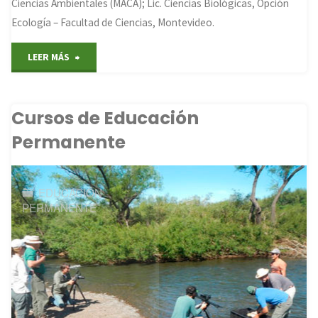
Ciencias Ambientales (MACA); Lic. Ciencias Biológicas, Opción
Ecología – Facultad de Ciencias, Montevideo.
"Cursos
LEER MÁS
de
Cursos de Educación
Post
Permanente
Grado"
EDUCACIÓN
PERMANENTE